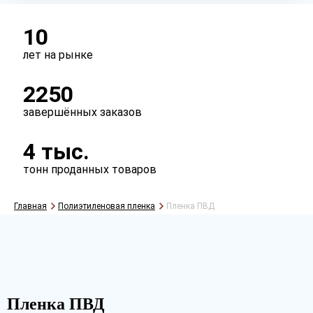
Тип
рукав
полурукав
полотно
10
лет на рынке
Перфорация
2250
есть
нет
завершённых заказов
4 тыс.
тонн проданных товаров
Главная
Полиэтиленовая пленка
Пленка ПВД
Рассчитать
Пленка ПВД