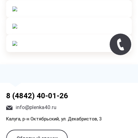
8 (4842) 40-01-26
info@plenka40.ru
Kaлyгa, p-н Oктябpьcкий, yл. Дeкaбpиcтoв, 3