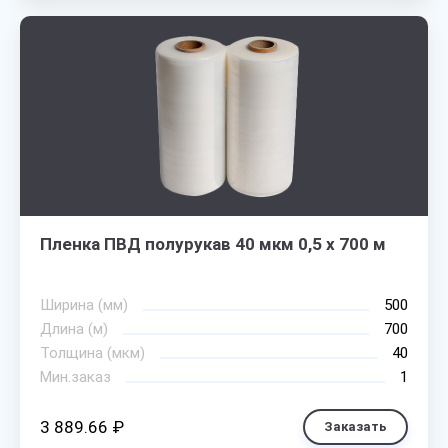
Пленка ПВД полурукав 40 мкм 0,5 х 700 м
Ширина (мм)
500
Длина (м)
700
Толщина (мкм)
40
Мин.заказ
1
3 889.66 ₽
Заказать