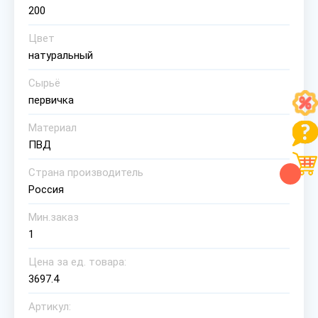
200
Цвет
натуральный
Сырьё
первичка
Материал
ПВД
Страна производитель
Россия
Мин.заказ
1
Цена за ед. товара:
3697.4
Артикул: