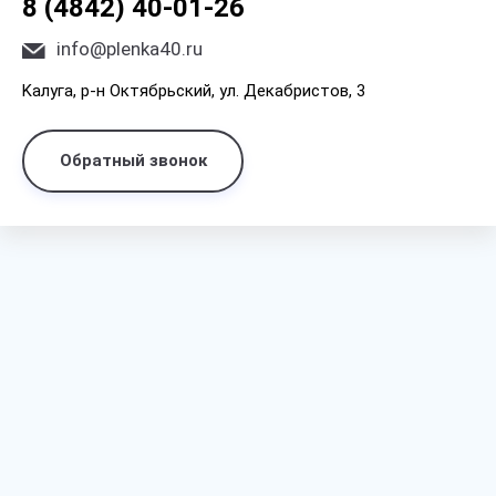
8 (4842) 40-01-26
info@plenka40.ru
Kaлyгa, p-н Oктябpьcкий, yл. Дeкaбpиcтoв, 3
Обратный звонок