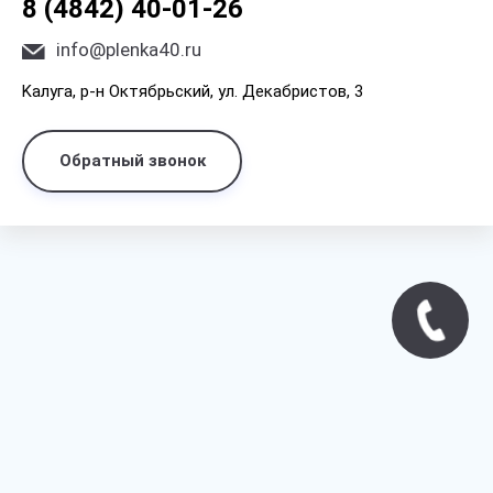
8 (4842) 40-01-26
info@plenka40.ru
Kaлyгa, p-н Oктябpьcкий, yл. Дeкaбpиcтoв, 3
Обратный звонок