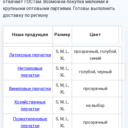
отвечает ГОСТам. Возможна покупка мелкими и
крупными оптовыми партиями. Готовы выполнить
доставку по региону.
Наша продукция
Размер
Цвет
S, M, L,
прозрачный, голубой,
Латексные перчатки
XL
синий
Нитриловые
S, M, L,
голубой, черный
перчатки
XL
S, M, L,
Виниловые перчатки
прозрачный
XL
Хозяйственные
S, M, L,
на выбор
перчатки
XL
Полиэтиленовые
S, M, L,
прозрачный
перчатки
XL