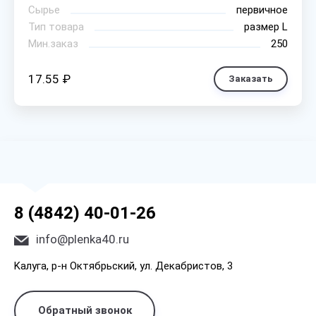
Сырье
первичное
Тип товара
размер L
Мин.заказ
250
17.55 ₽
Заказать
8 (4842) 40-01-26
info@plenka40.ru
Kaлyгa, p-н Oктябpьcкий, yл. Дeкaбpиcтoв, 3
Обратный звонок