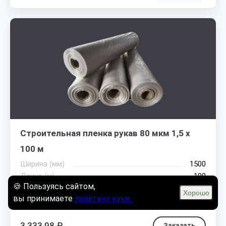
Строительная пленка рукав 80 мкм 1,5 х
100 м
Ширина (мм)
1500
Длина (м)
100
🍪 Пользуясь сайтом,
Толщина (мкм)
80
Хорошо
вы принимаете
политику куки.
Мин.заказ
1
3 333.98 ₽
Заказать