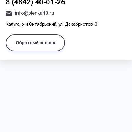
8 (4842) 40-01-26
info@plenka40.ru
Kaлyгa, p-н Oктябpьcкий, yл. Дeкaбpиcтoв, 3
Обратный звонок