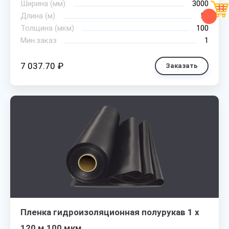
Ширина (мм)
3000
Длина (м)
50
Толщина (мкм)
100
Мин.заказ
1
7 037.70 ₽
Заказать
Пленка гидроизоляционная полурукав 1 х
120 м 100 мкм