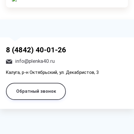
8 (4842) 40-01-26
info@plenka40.ru
Kaлyгa, p-н Oктябpьcкий, yл. Дeкaбpиcтoв, 3
Обратный звонок