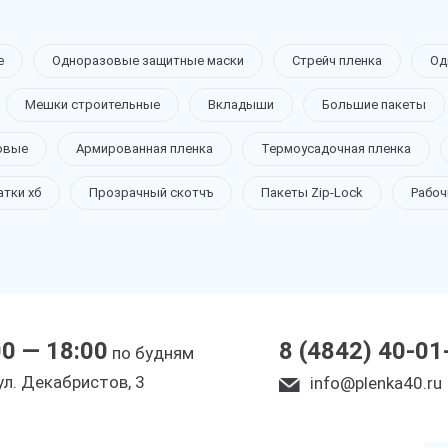
е
Одноразовые защитные маски
Стрейч пленка
Од
Мешки строительные
Вкладыши
Большие пакеты
овые
Армированная пленка
Термоусадочная пленка
ч
атки хб
Прозрачный скотчъ
Пакеты Zip-Lock
Рабоч
00 — 18:00
8 (4842) 40-01
по будням
ы
yл. Дeкaбpиcтoв, 3
info@plenka40.ru