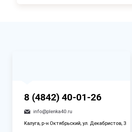
8 (4842) 40-01-26
info@plenka40.ru
Kaлyгa, p-н Oктябpьcкий, yл. Дeкaбpиcтoв, 3