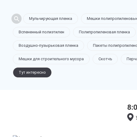
Мульчирующая пленка
Мешки полипропиленовы
Вспененный полиэтилен
Полипропиленовая пленка
Воздушно-пузырьковая пленка
Пакеты полипропилен
Агрострей
Мешки для строительного мусора
Скотчъ
Перч
Тут интересно
в Калуге
8:
только приятные цен