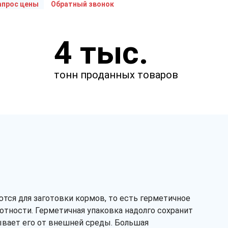
апрос цены
Обратный звонок
Укажите параметры
4 тыс.
Чтобы мы смогли рассчитать
стоимость товаров.
тонн проданных товаров
м
м
ются для заготовки кормов, то есть герметичное
мкм
отности. Герметичная упаковка надолго сохранит
ывает его от внешней среды. Большая