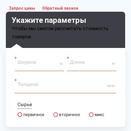
Запрос цены
Обратный звонок
Укажите параметры
Чтобы мы смогли рассчитать стоимость
товаров.
м
м
мкм
Сырье
первичное
вторичное
микс