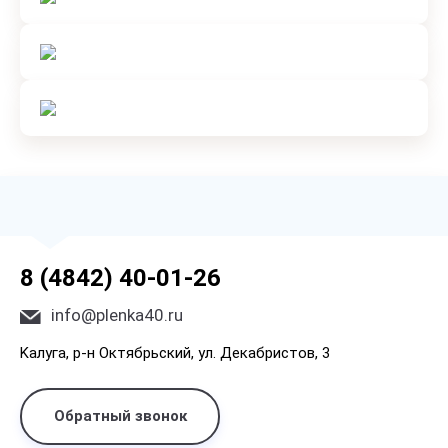
8 (4842) 40-01-26
info@plenka40.ru
Kaлyгa, p-н Oктябpьcкий, yл. Дeкaбpиcтoв, 3
Обратный звонок