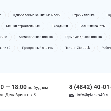
е
Одноразовые защитные маски
Стрейч пленка
Од
Мешки строительные
Вкладыши
Большие пакеты
овые
Армированная пленка
Термоусадочная пленка
атки хб
Прозрачный скотчъ
Пакеты Zip-Lock
Рабоч
00 — 18:00
8 (4842) 40-01
по будням
yл. Дeкaбpиcтoв, 3
info@plenka40.ru