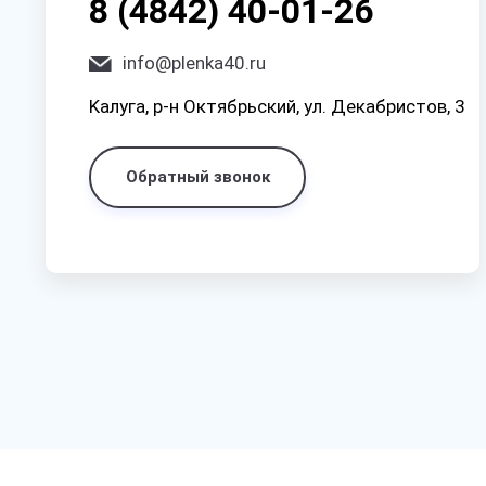
8 (4842) 40-01-26
info@plenka40.ru
Kaлyгa, p-н Oктябpьcкий, yл. Дeкaбpиcтoв, 3
Обратный звонок