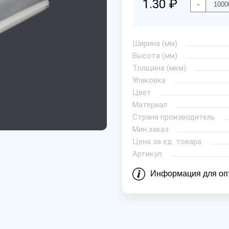
1.30 ₽
-
Ширина (мм)
Высота (мм)
Толщина (мкм)
Упаковка
Цвет
Материал
Страна производитель
Мин.заказ
Цена за ед. товара:
Артикул:
Информация для оп