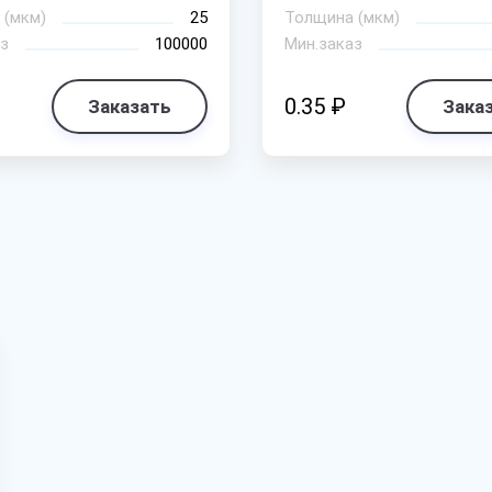
 (мкм)
25
Толщина (мкм)
з
100000
Мин.заказ
0.35 ₽
Заказать
Зака