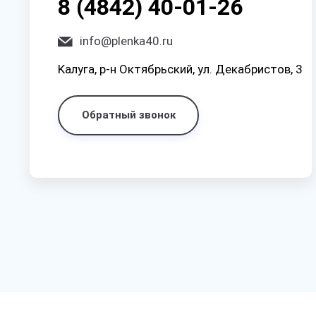
8 (4842) 40-01-26
info@plenka40.ru
Kaлyгa, p-н Oктябpьcкий, yл. Дeкaбpиcтoв, 3
Обратный звонок