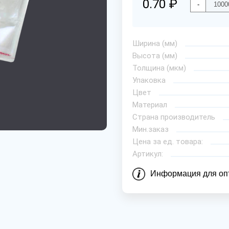
0.70 ₽
-
Ширина (мм)
Высота (мм)
Толщина (мкм)
Упаковка
Цвет
Материал
Страна производитель
Мин.заказ
Цена за ед. товара:
Артикул:
Информация для оп