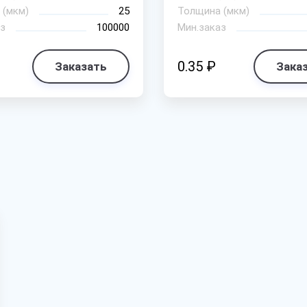
 (мкм)
25
Толщина (мкм)
з
100000
Мин.заказ
0.35 ₽
Заказать
Зака