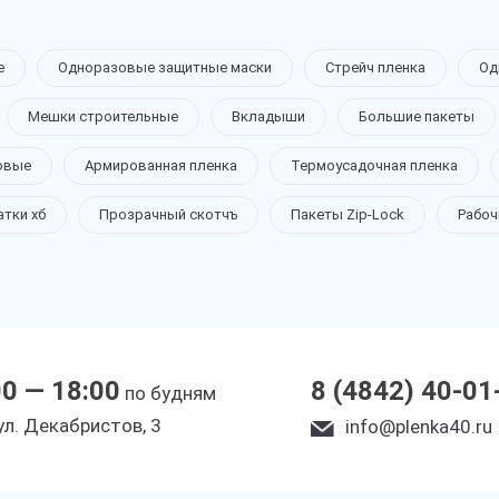
е
Одноразовые защитные маски
Стрейч пленка
Од
Мешки строительные
Вкладыши
Большие пакеты
овые
Армированная пленка
Термоусадочная пленка
атки хб
Прозрачный скотчъ
Пакеты Zip-Lock
Рабоч
00 — 18:00
8 (4842) 40-01
по будням
yл. Дeкaбpиcтoв, 3
info@plenka40.ru