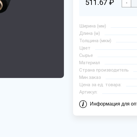
511.67 ₽
-
Ширина (мм)
Длина (м)
Толщина (мкм)
Цвет
Сырье
Материал
Страна производитель
Мин.заказ
Цена за ед. товара:
Артикул:
Информация для оп