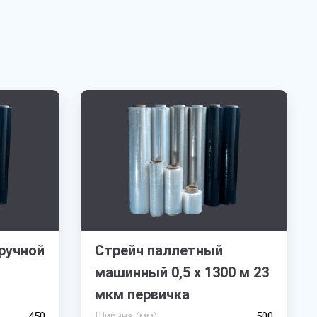
ручной
Стрейч паллетный
машинный 0,5 х 1300 м 23
мкм первичка
450
Ширина (мм)
500