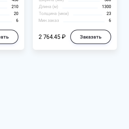
210
Длина (м)
1300
20
Толщина (мкм)
23
6
Мин.заказ
6
2 764.45 ₽
зать
Заказать