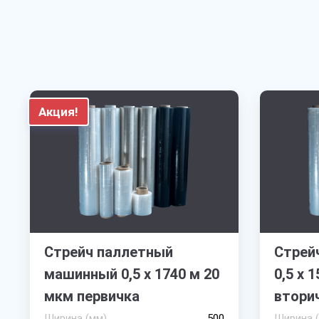
Акция!
Стрейч паллетный
Стрей
машинный 0,5 х 1740 м 20
0,5 х 
мкм первичка
втори
Ширина (мм)
500
Ширина 