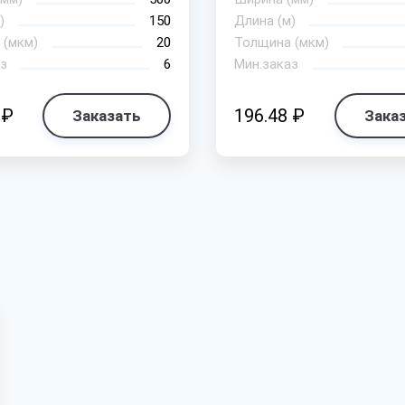
)
150
Длина (м)
 (мкм)
20
Толщина (мкм)
з
6
Мин.заказ
 ₽
196.48 ₽
Заказать
Зака