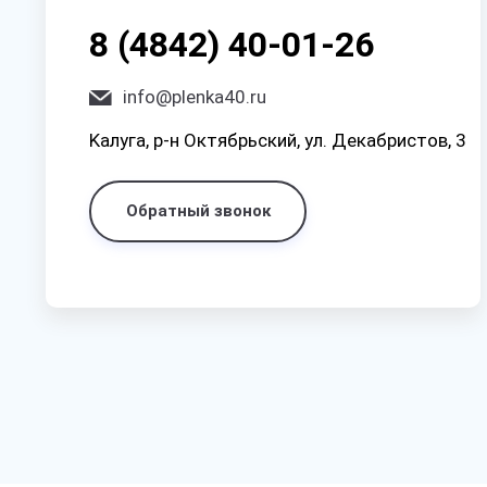
8 (4842) 40-01-26
info@plenka40.ru
Kaлyгa, p-н Oктябpьcкий, yл. Дeкaбpиcтoв, 3
Обратный звонок