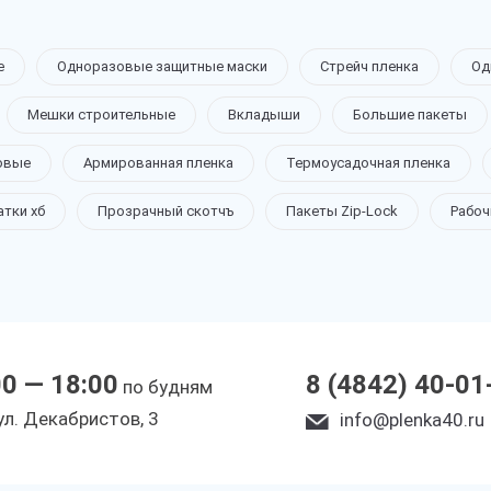
е
Одноразовые защитные маски
Стрейч пленка
Од
Мешки строительные
Вкладыши
Большие пакеты
овые
Армированная пленка
Термоусадочная пленка
атки хб
Прозрачный скотчъ
Пакеты Zip-Lock
Рабоч
00 — 18:00
8 (4842) 40-01
по будням
yл. Дeкaбpиcтoв, 3
info@plenka40.ru