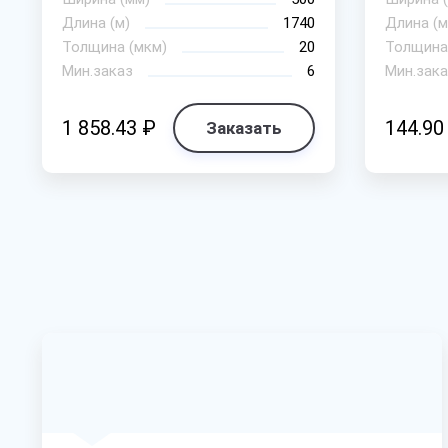
Длина (м)
1740
Длина (м
Толщина (мкм)
20
Толщина
Мин.заказ
6
Мин.зака
1 858.43 ₽
144.90
Заказать