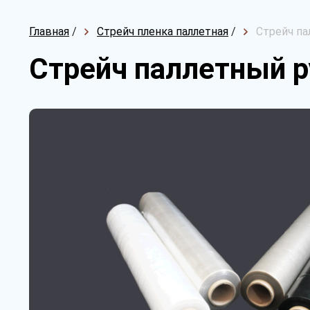
Главная
/
Стрейч пленка паллетная
/
Стрейч па
Стрейч паллетный ру