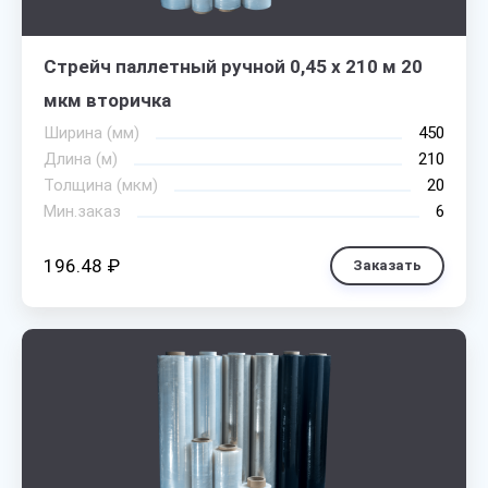
Стрейч паллетный ручной 0,45 х 210 м 20
мкм вторичка
Ширина (мм)
450
Длина (м)
210
Толщина (мкм)
20
Мин.заказ
6
196.48 ₽
Заказать