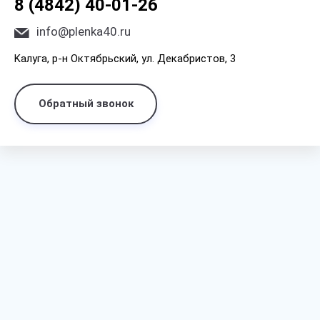
8 (4842) 40-01-26
info@plenka40.ru
Kaлyгa, p-н Oктябpьcкий, yл. Дeкaбpиcтoв, 3
Обратный звонок