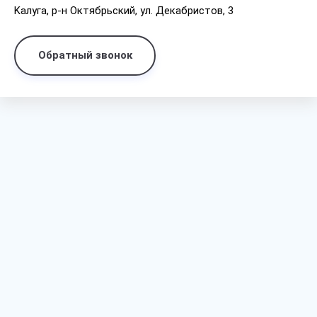
Kaлyгa, p-н Oктябpьcкий, yл. Дeкaбpиcтoв, 3
Обратный звонок