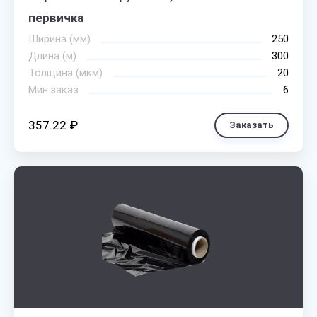
первичка
Ширина (мм)
250
Длина (м)
300
Толщина (мкм)
20
Мин.заказ
6
357.22 ₽
Заказать