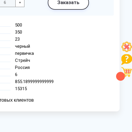
Заказать
+
500
350
23
черный
первичка
Стрейч
Россия
6
855.1899999999999
15315
товых клиентов