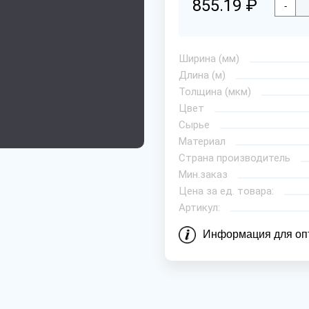
855.19 ₽
-
Ширина (мм)
Длина (м)
Толщина (мкм)
Цвет
Сырье
Материал
Страна производитель
Мин.заказ
Цена за ед. товара:
Артикул:
Информация для оп