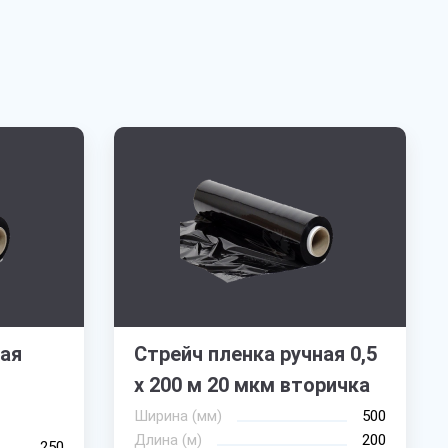
ная
Стрейч пленка ручная 0,5
х 200 м 20 мкм вторичка
Ширина (мм)
500
Длина (м)
200
250