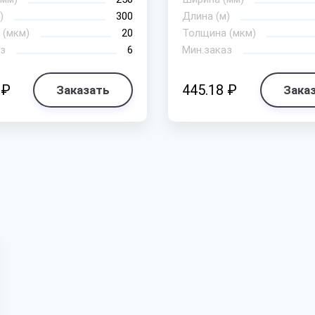
)
300
Длина (м)
 (мкм)
20
Толщина (мкм)
з
6
Мин.заказ
 ₽
445.18 ₽
Заказать
Зака