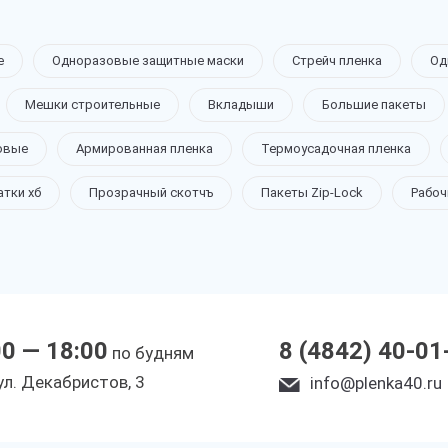
е
Одноразовые защитные маски
Стрейч пленка
Од
Мешки строительные
Вкладыши
Большие пакеты
овые
Армированная пленка
Термоусадочная пленка
атки хб
Прозрачный скотчъ
Пакеты Zip-Lock
Рабоч
00 — 18:00
8 (4842) 40-01
по будням
yл. Дeкaбpиcтoв, 3
info@plenka40.ru