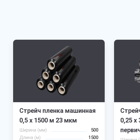
Стрейч пленка машинная
Стрейч
0,5 х 1500 м 23 мкм
0,25 х
перви
Ширина (мм)
500
Длина (м)
1500
Ширина 