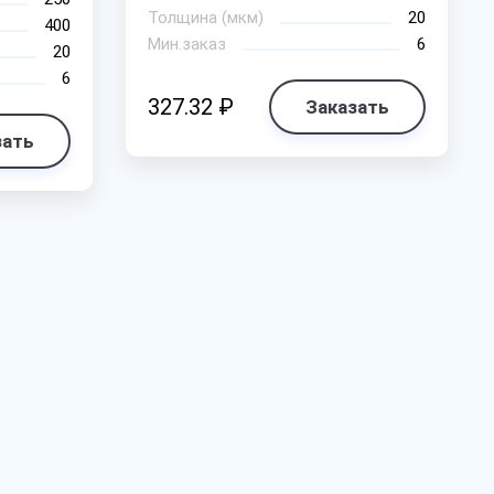
Толщина (мкм)
20
400
Мин.заказ
6
20
6
327.32 ₽
Заказать
зать