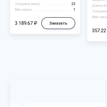
Толщина (мкм)
23
Длина (м
Мин.заказ
1
Толщина
Мин.зака
3 189.67 ₽
Заказать
357.22