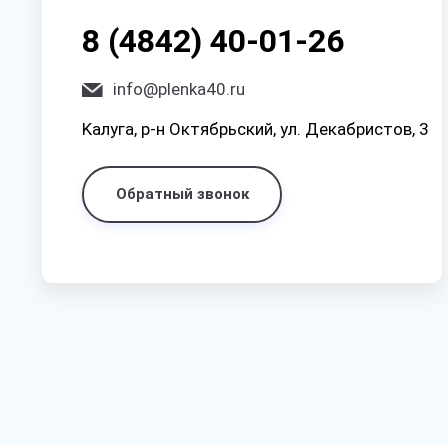
8 (4842) 40-01-26
info@plenka40.ru
Kaлyгa, p-н Oктябpьcкий, yл. Дeкaбpиcтoв, 3
Обратный звонок