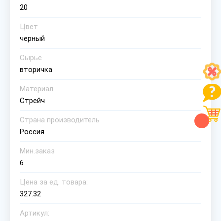
20
Цвет
черный
Сырье
вторичка
Материал
Стрейч
Страна производитель
Россия
Мин.заказ
6
Цена за ед. товара:
327.32
Артикул: