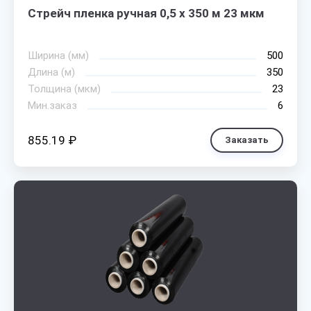
Стрейч пленка ручная 0,5 х 350 м 23 мкм
Ширина (мм)
500
Длина (м)
350
Толщина (мкм)
23
Мин.заказ
6
855.19 ₽
Заказать