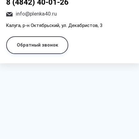
8 (4842) 40-01-26
info@plenka40.ru
Kaлyгa, p-н Oктябpьcкий, yл. Дeкaбpиcтoв, 3
Обратный звонок