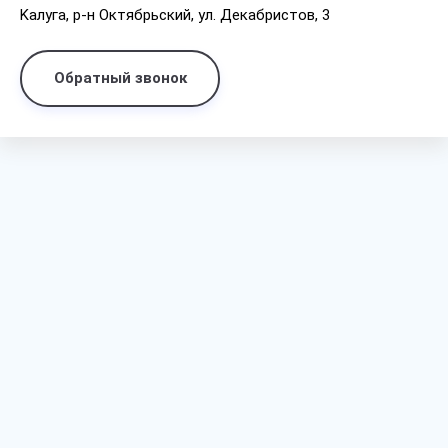
Kaлyгa, p-н Oктябpьcкий, yл. Дeкaбpиcтoв, 3
Обратный звонок