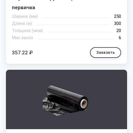
первичка
Ширина (мм)
250
Длина (м)
300
Толщина (мкм)
20
Мин.заказ
6
357.22 ₽
Заказать