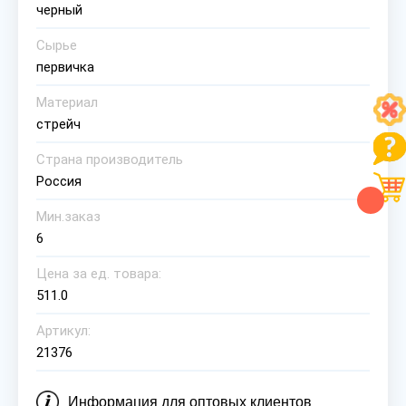
черный
Сырье
первичка
Материал
стрейч
Страна производитель
Россия
Мин.заказ
6
Цена за ед. товара:
511.0
Артикул:
21376
Информация для оптовых клиентов