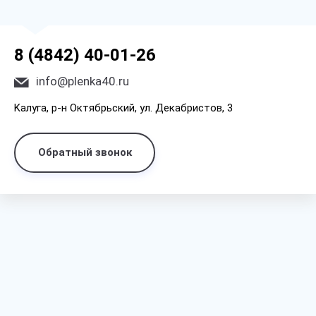
8 (4842) 40-01-26
info@plenka40.ru
Kaлyгa, p-н Oктябpьcкий, yл. Дeкaбpиcтoв, 3
Обратный звонок