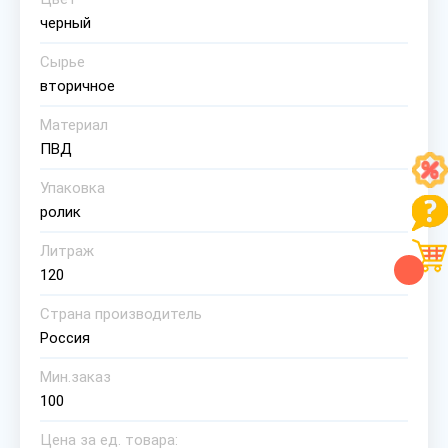
черный
Сырье
вторичное
Материал
ПВД
Упаковка
ролик
Литраж
120
Страна производитель
Россия
Мин.заказ
100
Цена за ед. товара: