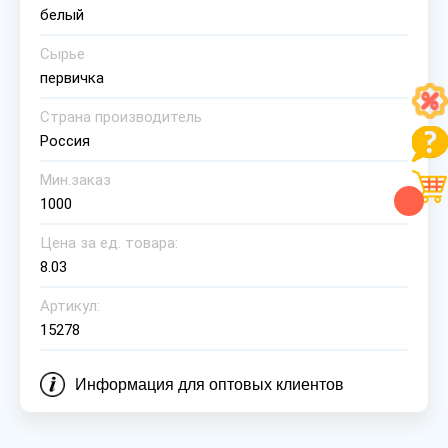
белый
Сырье
первичка
Страна производитель
Россия
Мин.заказ
1000
Цена за ед. товара:
8.03
Артикул:
15278
Информация для оптовых клиентов