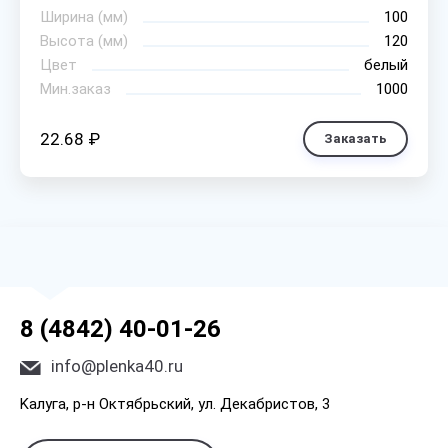
Ширина (мм)
100
Высота (мм)
120
Цвет
белый
Мин.заказ
1000
22.68 ₽
Заказать
8 (4842) 40-01-26
info@plenka40.ru
Kaлyгa, p-н Oктябpьcкий, yл. Дeкaбpиcтoв, 3