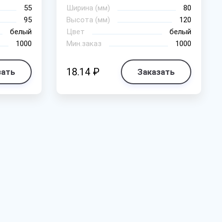
55
Ширина (мм)
80
95
Высота (мм)
120
белый
Цвет
белый
1000
Мин.заказ
1000
18.14 ₽
зать
Заказать