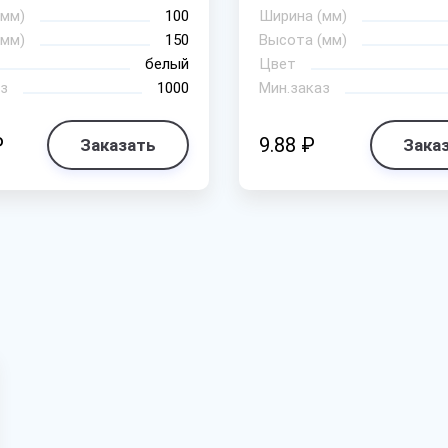
(мм)
100
Ширина (мм)
(мм)
150
Высота (мм)
белый
Цвет
з
1000
Мин.заказ
₽
9.88 ₽
Заказать
Зака