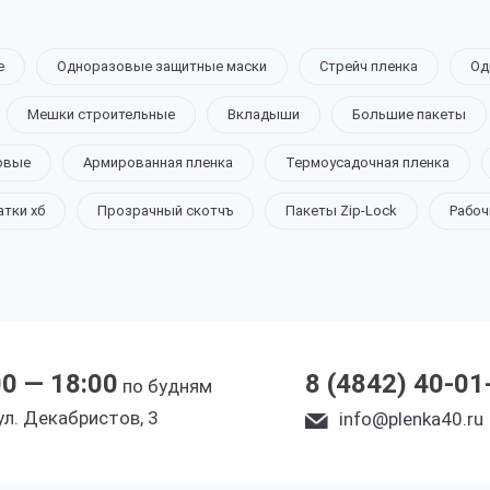
е
Одноразовые защитные маски
Стрейч пленка
Од
Мешки строительные
Вкладыши
Большие пакеты
овые
Армированная пленка
Термоусадочная пленка
атки хб
Прозрачный скотчъ
Пакеты Zip-Lock
Рабоч
00 — 18:00
8 (4842) 40-01
по будням
yл. Дeкaбpиcтoв, 3
info@plenka40.ru