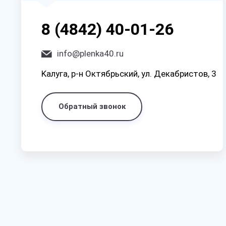
8 (4842) 40-01-26
info@plenka40.ru
Kaлyгa, p-н Oктябpьcкий, yл. Дeкaбpиcтoв, 3
Обратный звонок