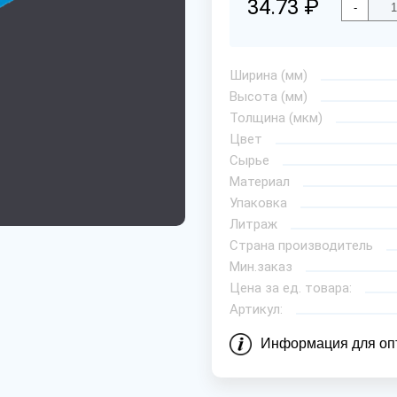
34.73 ₽
-
Ширина (мм)
Высота (мм)
Толщина (мкм)
Цвет
Сырье
Материал
Упаковка
Литраж
Страна производитель
Мин.заказ
Цена за ед. товара:
Артикул:
Информация для оп