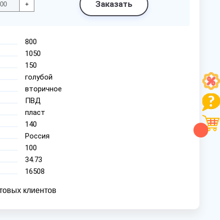
Заказать
+
800
1050
150
голубой
вторичное
ПВД
пласт
140
Россия
100
34.73
16508
товых клиентов