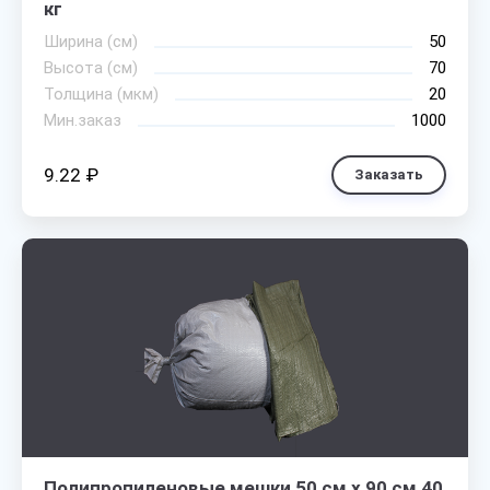
кг
Ширина (см)
50
Высота (см)
70
Толщина (мкм)
20
Мин.заказ
1000
9.22 ₽
Заказать
Полипропиленовые мешки 50 см х 90 см 40