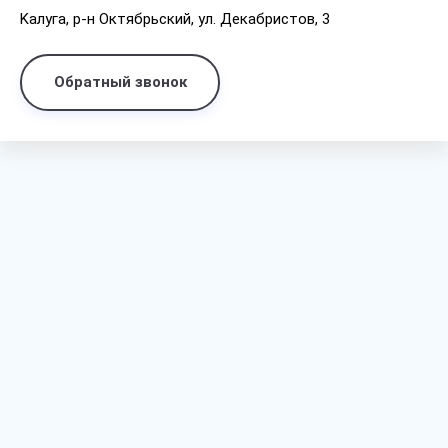
Kaлyгa, p-н Oктябpьcкий, yл. Дeкaбpиcтoв, 3
Обратный звонок