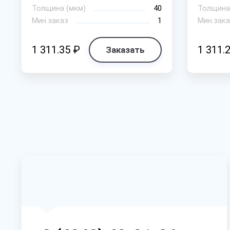
Толщина (мкм)
40
Толщина
Мин.заказ
1
Мин.зака
1 311.35 ₽
1 311.
Заказать