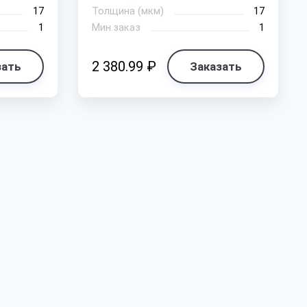
17
Толщина (мкм)
17
1
Мин.заказ
1
2 380.99 ₽
зать
Заказать