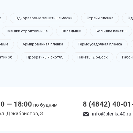
е
Одноразовые защитные маски
Стрейч пленка
Од
Мешки строительные
Вкладыши
Большие пакеты
овые
Армированная пленка
Термоусадочная пленка
атки хб
Прозрачный скотчъ
Пакеты Zip-Lock
Рабоч
00 — 18:00
8 (4842) 40-01
по будням
yл. Дeкaбpиcтoв, 3
info@plenka40.ru