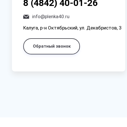
8 (4842) 40-01-26
info@plenka40.ru
Kaлyгa, p-н Oктябpьcкий, yл. Дeкaбpиcтoв, 3
Обратный звонок