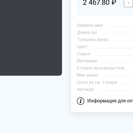
2 467.80 ₽
-
Ширина (мм)
Длина (м)
Толщина (мкм)
Цвет
Сырье
Материал
Страна производитель
Мин.заказ
Цена за ед. товара:
Артикул:
Информация для оп