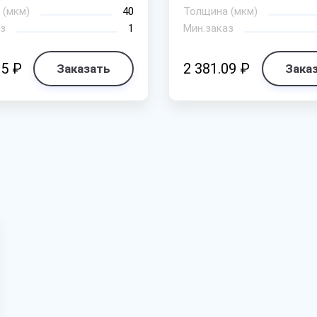
 (мкм)
40
Толщина (мкм)
з
1
Мин.заказ
25 ₽
2 381.09 ₽
Заказать
Зака