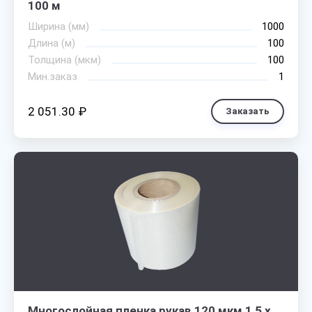
100 м
Ширина (мм)
1000
Длина (м)
100
Толщина (мкм)
100
Мин.заказ
1
2 051.30 ₽
Заказать
Многослойная пленка рукав 120 мкм 1,5 х