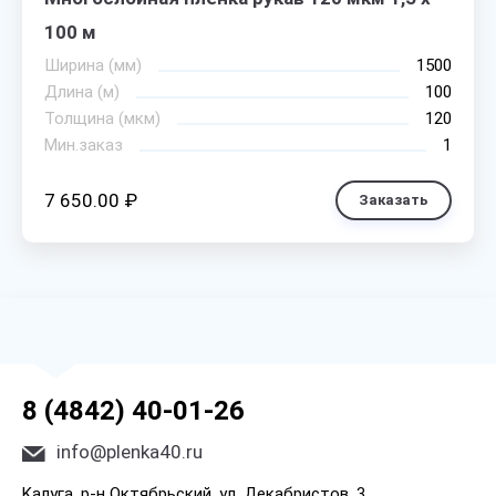
100 м
Ширина (мм)
1500
Длина (м)
100
Толщина (мкм)
120
Мин.заказ
1
7 650.00 ₽
Заказать
8 (4842) 40-01-26
info@plenka40.ru
Kaлyгa, p-н Oктябpьcкий, yл. Дeкaбpиcтoв, 3