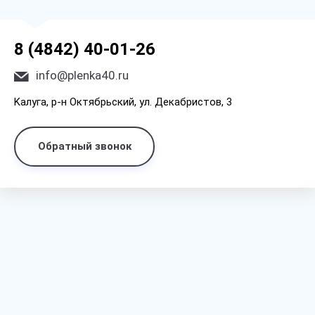
8 (4842) 40-01-26
info@plenka40.ru
Kaлyгa, p-н Oктябpьcкий, yл. Дeкaбpиcтoв, 3
Обратный звонок