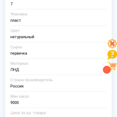
7
Упаковка
пласт
Цвет
натуральный
Сырье
первичка
Материал
ПНД
Страна производитель
Россия
Мин.заказ
9000
Цена за ед. товара: