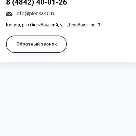
8 (4842) 40-01-26
info@plenka40.ru
Kaлyгa, p-н Oктябpьcкий, yл. Дeкaбpиcтoв, 3
Обратный звонок