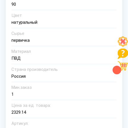
90
Цвет
натуральный
Сырье
первичка
Материал
ПВД
Страна производитель
Россия
Мин.заказ
1
Цена за ед. товара:
2329.14
Артикул: