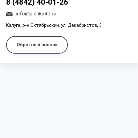
8 (4842) 40-01-26
info@plenka40.ru
Kaлyгa, p-н Oктябpьcкий, yл. Дeкaбpиcтoв, 3
Обратный звонок