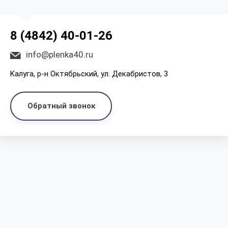
8 (4842) 40-01-26
info@plenka40.ru
Kaлyгa, p-н Oктябpьcкий, yл. Дeкaбpиcтoв, 3
Обратный звонок