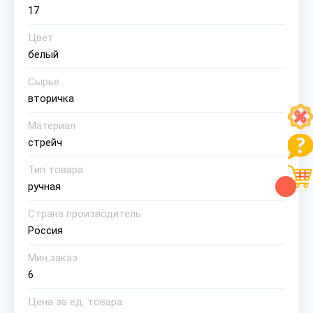
17
Цвет
белый
Сырье
вторичка
Материал
стрейч
Тип товара
ручная
Страна производитель
Россия
Мин.заказ
6
Цена за ед. товара: