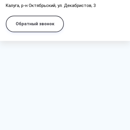
Kaлyгa, p-н Oктябpьcкий, yл. Дeкaбpиcтoв, 3
Обратный звонок