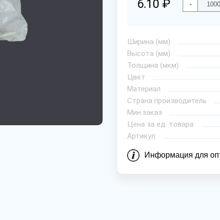
6.10 ₽
-
Ширина (мм)
Высота (мм)
Толщина (мкм)
Цвет
Материал
Страна производитель
Мин.заказ
Цена за ед. товара:
Артикул:
Информация для оп