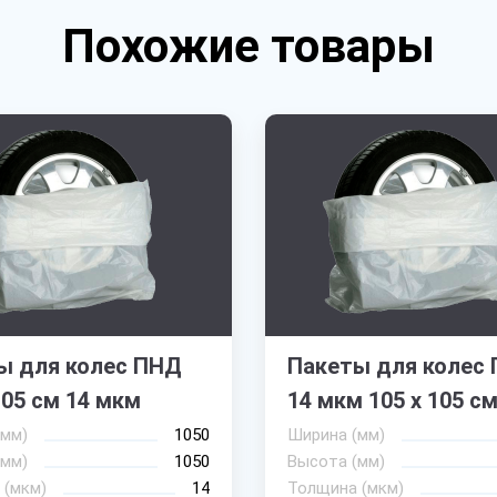
Похожие товары
ы для колес ПНД
Пакеты для колес
105 см 14 мкм
14 мкм 105 х 105 с
(мм)
1050
Ширина (мм)
(мм)
1050
Высота (мм)
 (мкм)
14
Толщина (мкм)