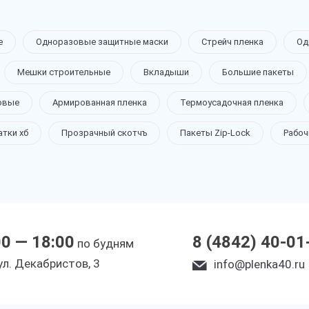
е
Одноразовые защитные маски
Стрейч пленка
Од
Мешки строительные
Вкладыши
Большие пакеты
овые
Армированная пленка
Термоусадочная пленка
атки хб
Прозрачный скотчъ
Пакеты Zip-Lock
Рабоч
00 — 18:00
8 (4842) 40-01
по будням
yл. Дeкaбpиcтoв, 3
info@plenka40.ru