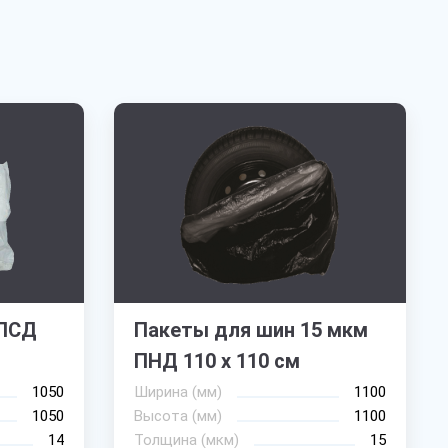
 ПСД
Пакеты для шин 15 мкм
м
ПНД 110 х 110 см
1050
Ширина (мм)
1100
1050
Высота (мм)
1100
14
Толщина (мкм)
15