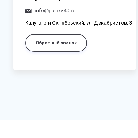
info@plenka40.ru
Kaлyгa, p-н Oктябpьcкий, yл. Дeкaбpиcтoв, 3
Обратный звонок