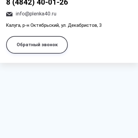
8 (4842) 40-01-26
info@plenka40.ru
Kaлyгa, p-н Oктябpьcкий, yл. Дeкaбpиcтoв, 3
Обратный звонок