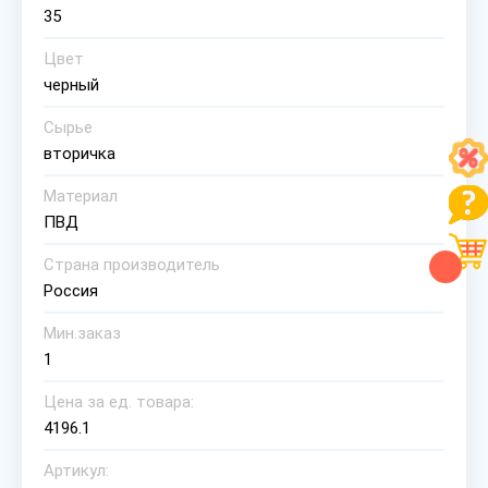
35
Цвет
черный
Сырье
вторичка
Материал
ПВД
Страна производитель
Россия
Мин.заказ
1
Цена за ед. товара:
4196.1
Артикул: