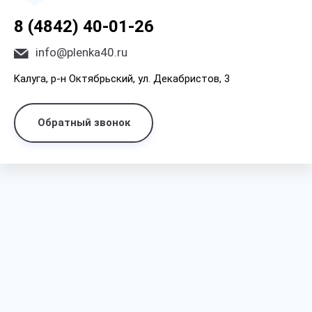
8 (4842) 40-01-26
info@plenka40.ru
Kaлyгa, p-н Oктябpьcкий, yл. Дeкaбpиcтoв, 3
Обратный звонок